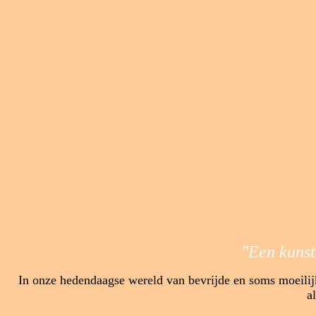
"
Een kunst
I
n onze hedendaagse wereld van bevrijde en soms moeilij
a