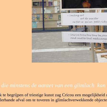
 die
minstens
de aanzet van een glimlach kan
k te begrijpen
of triestige
kunst
zag Cricou een mogelijkheid
llerhande afval
om te toveren in
glimlach
verwekkende objecte