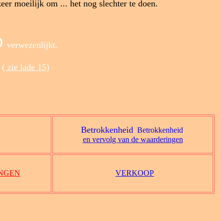
eer moeilijk om ... het nog slechter te doen.
D
verwezenlijkt.
.
( zie lade 15)
Betrokkenheid
Betrokkenheid
en vervolg van de waarderingen
NGEN
VERKOOP