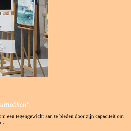
uitlokken"
.
om een tegen
gewicht aan
te
bieden
door zijn capaciteit om
n.