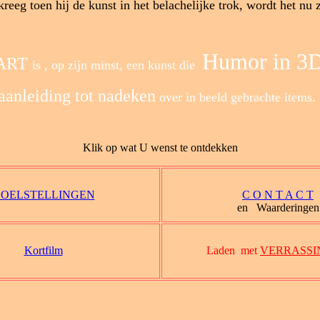
eg toen hij de kunst in het belachelijke trok, wordt het nu z
Humor in 3
 ART
is , op zijn minst, een kunst die
aanleiding tot nadeken
over in beeld gebrachte items
Klik op wat U wenst te ontdekken
OELSTELLINGEN
C O N T A C T
en
Waarderingen
Kortfilm
Laden met
VERRASSI